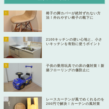
1
椅子の脚カバーが絶対ずれない方
法！外れやすい椅子の靴下に
2
2100キッチンの使い心地と、小さ
いキッチンを有効に使うポイント
3
子供の乗用玩具での床の傷対策！新
築フローリングの傷防止に
4
レースカーテンが風でめくれるのを
200円で解決！カーテンの風対策