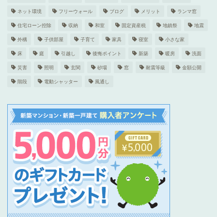
ネット環境
フリーウォール
ブログ
メリット
ランマ窓
住宅ローン控除
収納
和室
固定資産税
地鎮祭
地震
外構
子供部屋
子育て
家具
寝室
小さな家
床
庭
引越し
後悔ポイント
新築
暖房
洗面
災害
照明
玄関
砂場
窓
耐震等級
金額公開
階段
電動シャッター
風通し