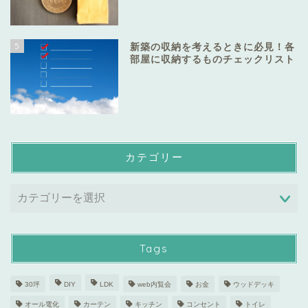
5
新築の収納を考えるときに必見！各
部屋に収納するものチェックリスト
カテゴリー
Tags
30坪
DIY
LDK
web内覧会
お金
ウッドデッキ
オール電化
カーテン
キッチン
コンセント
トイレ