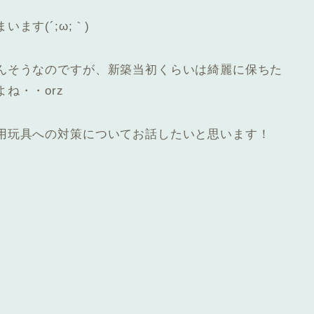
ます(´;ω;｀)
んそうなのですが、新築当初くらいは綺麗に保ちた
ね・・orz
用玩具への対策についてお話したいと思います！