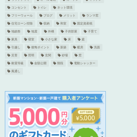
コンセント
トイレ
ネット環境
フリーウォール
ブログ
メリット
ランマ窓
住宅ローン控除
収納
和室
固定資産税
地鎮祭
地震
外構
子供部屋
子育て
家具
寝室
小さな家
床
庭
引越し
後悔ポイント
新築
暖房
洗面
災害
照明
玄関
砂場
窓
耐震等級
金額公開
階段
電動シャッター
風通し