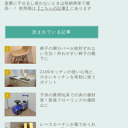
楽勝に干せるし使わないときは収納簡単で最
高‥！ 使用感は
【こちらの記事】
にあります
読まれている記事
椅子の脚カバーが絶対ずれな
1
い方法！外れやすい椅子の靴
下に
2100キッチンの使い心地と、
2
小さいキッチンを有効に使う
ポイント
子供の乗用玩具での床の傷対
3
策！新築フローリングの傷防
止に
レースカーテンが風でめくれ
4