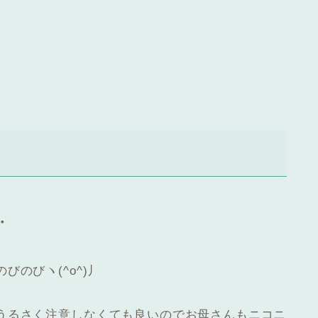
・
のびヽ(^o^)丿
うるさく注意しなくても良いのでお母さんもニコニ