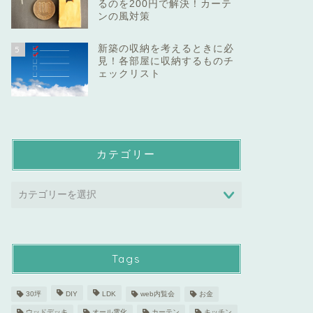
るのを200円で解決！カーテ
ンの風対策
新築の収納を考えるときに必
5
見！各部屋に収納するものチ
ェックリスト
カテゴリー
Tags
30坪
DIY
LDK
web内覧会
お金
ウッドデッキ
オール電化
カーテン
キッチン