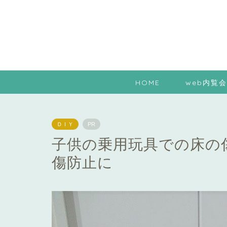
HOME
web内覧会
ＤＩＹ
PR
子供の乗用玩具での床の
傷防止に