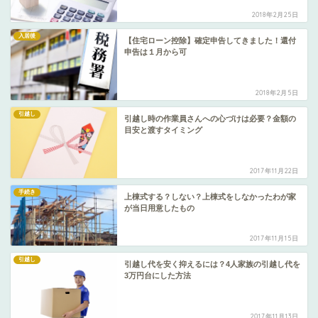
2018年2月25日
入居後
【住宅ローン控除】確定申告してきました！還付
申告は１月から可
2018年2月5日
引越し
引越し時の作業員さんへの心づけは必要？金額の
目安と渡すタイミング
2017年11月22日
手続き
上棟式する？しない？上棟式をしなかったわが家
が当日用意したもの
2017年11月15日
引越し
引越し代を安く抑えるには？4人家族の引越し代を
3万円台にした方法
2017年11月13日