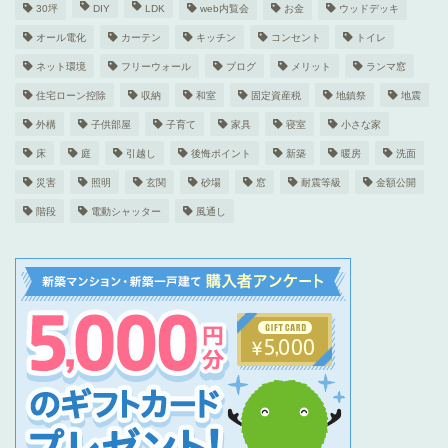
30坪
DIY
LDK
web内覧会
お金
ウッドデッキ
オール電化
カーテン
キッチン
コンセント
トイレ
ネット環境
フリーウォール
ブログ
メリット
ランマ窓
住宅ローン控除
収納
和室
固定資産税
地鎮祭
地震
外構
子供部屋
子育て
家具
寝室
小さな家
床
庭
引越し
後悔ポイント
新築
暖房
洗面
災害
照明
玄関
砂場
窓
耐震等級
金額公開
階段
電動シャッター
風通し