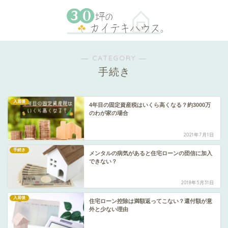
― CATEGORY ―
手続き
入居後
4年目の固定資産税はいくら高くなる？約3000万
のわが家の場合
2021年7月1日
手続き
メンタルの病気があると住宅ローンの団信に加入
できない？
2018年5月31日
入居後
住宅ローン控除は満額返ってこない？還付額が意
外と少ない理由