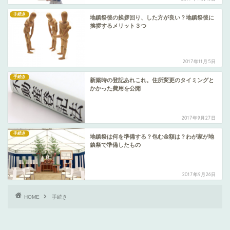
手続き
地鎮祭後の挨拶回り、した方が良い？地鎮祭後に
挨拶するメリット３つ
2017年11月5日
手続き
新築時の登記あれこれ。住所変更のタイミングと
かかった費用を公開
2017年9月27日
手続き
地鎮祭は何を準備する？包む金額は？わが家が地
鎮祭で準備したもの
2017年9月26日
HOME
手続き